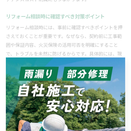
リフォーム相談時に確認すべき対策ポイント
リフォーム相談時には、事前に確認すべきポイントを押
さえておくことが重要です。なぜなら、契約前に工事範
囲や保証内容、火災保険の活用可否を明確にすること
で、トラブルを未然に防げるからです。具体的には、現
地調査の実施、見積内容の詳細説明、アフターサービス
の有無を確認しましょう。これらの対策ポイントを徹底
することで、納得のいくリフォームを実現できます。
埼玉県の屋根雨漏り最新リフォーム事例
埼玉県では、近年の異常気象や老朽化による屋根雨漏り
のリフォーム事例が増加しています。なぜなら、屋根の
劣化が進行しやすい地域特性があり、早期対応が求めら