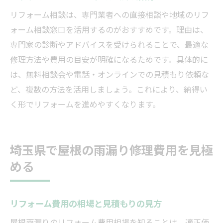
修理後のトラブル防止に必要なリフォーム
リフォーム相談は、専門業者への直接相談や地域のリフ
知識
ォーム相談窓口を活用するのがおすすめです。理由は、
リフォーム業者との保証内容の確認ポイン
専門家の診断やアドバイスを受けられることで、最適な
ト
修理方法や費用の目安が明確になるためです。具体的に
信頼できるリフォーム相談の進め方とは
は、無料相談会や電話・オンラインでの見積もり依頼な
信頼できるリフォーム相談相手の選び方
ど、複数の方法を活用しましょう。これにより、納得い
リフォーム相談時に役立つチェックリスト
く形でリフォームを進めやすくなります。
屋根雨漏りに強いリフォーム業者の特徴
口コミやレビューを活用した相談方法
埼玉県で屋根の雨漏り修理費用を見極
リフォーム相談でトラブルを防ぐコツ
める
相談から契約までのリフォーム流れを解説
修理後も安心できるアフターサポートの重要性
リフォーム後のアフターサービスが重要な
リフォーム費用の相場と見積もりの見方
理由
屋根雨漏りのリフォーム費用相場を知ることは、適正価