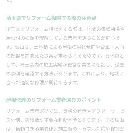
す。
屋根の雨漏り修理で火災保険を活用する流
れ
埼玉県でリフォーム相談する際の注意点
火災保険申請時のリフォーム業者への依頼
埼玉県でリフォーム相談をする際は、地域の気候特性や
方法
屋根材の種類を理解している業者を選ぶことが肝心で
リフォーム費用を下げる火災保険利用の注
す。理由は、土地柄による屋根の劣化傾向や台風・大雨
意点
の影響を踏まえた提案が求められるためです。具体例と
して、埼玉県内の施工実績が豊富な業者に相談し、過去
火災保険利用でトラブルを防ぐリフォーム
の事例を確認する方法があります。これにより、地域に
術
合った適切な修理が期待できます。
雨漏り原因特定で納得のリフォーム選び
リフォーム前に雨漏り原因を明確にする重
屋根修理のリフォーム業者選びのポイント
要性
リフォーム業者選びでは、資格の有無やアフターサービ
屋根雨漏りの原因調査とリフォーム提案の
ス体制、実績数が重要な判断基準となります。その理由
流れ
は、信頼できる業者ほど施工後のトラブル対応や保証が
原因特定に強いリフォーム業者選びの基準