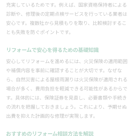
充実しているためです。例えば、国家資格保持者による
リフォーム相談時に原因調査を依頼するメ
診断や、修理後の定期点検サービスを行っている業者は
リット
安心です。複数社から見積もりを取り、比較検討するこ
雨漏りの種類ごとのリフォーム方法の違い
とも失敗を防ぐポイントです。
納得して依頼できるリフォーム選びのポイ
ント
リフォームで安心を得るための基礎知識
修理責任や保証範囲をきちんと理解する
安心してリフォームを進めるには、火災保険の適用範囲
リフォームの修理責任がどこまで及ぶか解
や補償内容を事前に確認することが大切です。なぜな
説
ら、自然災害による屋根雨漏りは火災保険が適用される
屋根雨漏り修理時の保証範囲を確認する方
場合が多く、費用負担を軽減できる可能性があるからで
法
す。具体的には、保険証券を見直し、必要書類や手続き
の流れを把握しておきましょう。これにより、予期せぬ
リフォーム契約前に知りたい責任分担の基
出費を抑えた計画的な修理が実現します。
礎
保証内容とアフター対応までしっかり把握
おすすめのリフォーム相談方法を解説