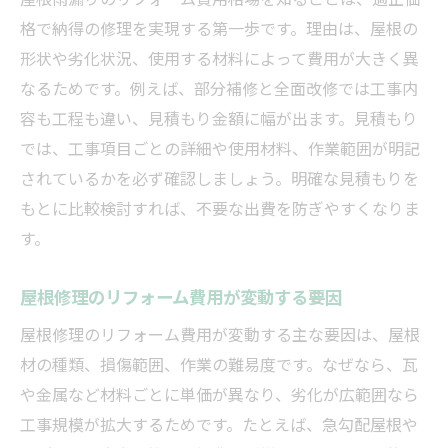
定期点検付きリフォームで長く安心を得る
格で納得の修理を実現する第一歩です。理由は、屋根の
方法
形状や劣化状況、使用する材料によって費用が大きく異
屋根雨漏り修理後のサポート内容を確認
なるためです。例えば、部分補修と全面改修では工事内
リフォーム業者による保証と点検の違い
容も工程も違い、見積もり金額に幅が出ます。見積もり
では、工事項目ごとの詳細や使用材料、作業範囲が明記
修理後も安心できるリフォームの選び方
されているかを必ず確認しましょう。明確な見積もりを
アフターサポート付きリフォームのメリッ
もとに比較検討すれば、不要な出費を防ぎやすくなりま
ト
す。
屋根修理のリフォーム費用が変動する要因
屋根修理のリフォーム費用が変動する主な要因は、屋根
材の種類、損傷範囲、作業の難易度です。なぜなら、瓦
や金属など材料ごとに単価が異なり、劣化が広範囲なら
工事規模が拡大するためです。たとえば、急勾配屋根や