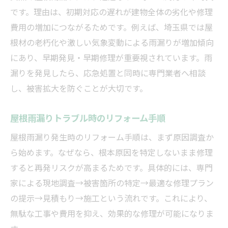
リフォーム費用を抑えるための工夫とは
です。理由は、初期対応の遅れが建物全体の劣化や修理
屋根工事とリフォームの価格比較のコツ
費用の増加につながるためです。例えば、埼玉県では屋
費用と品質のバランスを重視した選び方
根材の老朽化や激しい気象変動による雨漏りが増加傾向
リフォームによる雨漏り対策の実践知識
にあり、早期発見・早期修理が重要視されています。雨
リフォームでできる屋根雨漏り対策法
漏りを発見したら、応急処置と同時に専門業者へ相談
雨漏り防止のためのリフォーム実践例
し、被害拡大を防ぐことが大切です。
リフォームで長持ちする屋根にするコツ
屋根雨漏りトラブル時のリフォーム手順
屋根工事とリフォームの組み合わせ活用法
屋根雨漏り発生時のリフォーム手順は、まず原因調査か
リフォーム相談時に確認すべき対策ポイン
ら始めます。なぜなら、根本原因を特定しないまま修理
ト
すると再発リスクが高まるためです。具体的には、専門
埼玉県の屋根雨漏り最新リフォーム事例
家による現地調査→被害箇所の特定→最適な修理プラン
火災保険を活用した修理費用の抑え方
の提示→見積もり→施工という流れです。これにより、
火災保険とリフォーム費用負担軽減の関係
無駄な工事や費用を抑え、効果的な修理が可能になりま
リフォーム時に火災保険が使える条件とは