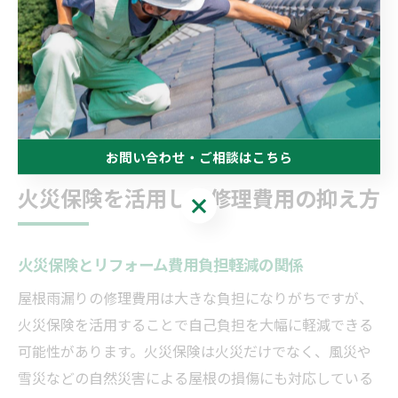
れるからです。たとえば、築年数の経過した住宅では全
面的な屋根リフォーム、部分的な補修事例など多様な実
践例があります。こうした最新の事例を知ることで、最
適なリフォームプランの選択や火災保険活用のヒントを
得ることができます。
お問い合わせ・ご相談はこちら
火災保険を活用した修理費用の抑え方
お問い合わせ・ご相談はこちら
火災保険とリフォーム費用負担軽減の関係
屋根雨漏りの修理費用は大きな負担になりがちですが、
火災保険を活用することで自己負担を大幅に軽減できる
可能性があります。火災保険は火災だけでなく、風災や
雪災などの自然災害による屋根の損傷にも対応している