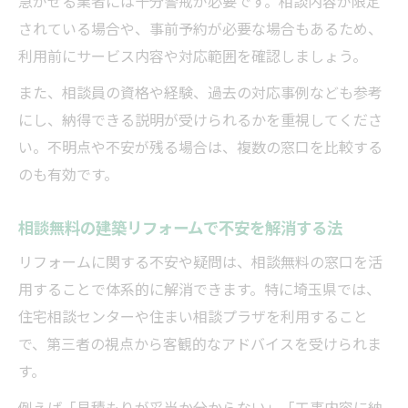
急がせる業者には十分警戒が必要です。相談内容が限定
住まい相談プラザを利用する新たな一歩
されている場合や、事前予約が必要な場合もあるため、
建築リフォーム相談無料と住まい相談プラ
利用前にサービス内容や対応範囲を確認しましょう。
ザの関係
また、相談員の資格や経験、過去の対応事例なども参考
住まい相談プラザで建築リフォーム相談無
にし、納得できる説明が受けられるかを重視してくださ
料を体験
い。不明点や不安が残る場合は、複数の窓口を比較する
建築リフォーム相談無料が住まい相談プラ
のも有効です。
ザで充実
相談無料の建築リフォームで不安を解消する法
住まい相談プラザ利用時の建築リフォーム
相談無料ポイント
リフォームに関する不安や疑問は、相談無料の窓口を活
建築リフォーム相談無料で住まい相談プラ
用することで体系的に解消できます。特に埼玉県では、
ザを活用する法
住宅相談センターや住まい相談プラザを利用すること
で、第三者の視点から客観的なアドバイスを受けられま
す。
例えば「見積もりが妥当か分からない」「工事内容に納