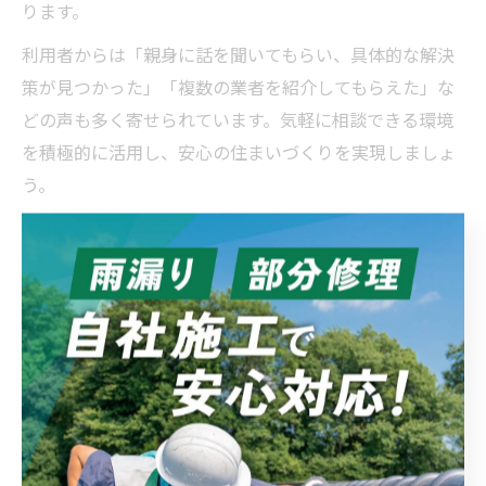
ります。
利用者からは「親身に話を聞いてもらい、具体的な解決
策が見つかった」「複数の業者を紹介してもらえた」な
どの声も多く寄せられています。気軽に相談できる環境
を積極的に活用し、安心の住まいづくりを実現しましょ
う。
無料相談が導く安心の住まいリフォー
ム術
建築リフォーム相談無料で失敗しない住まい計画
建築リフォームを検討する際、まず心配なのが「どこに
相談すれば失敗しないか」という点です。埼玉県では、