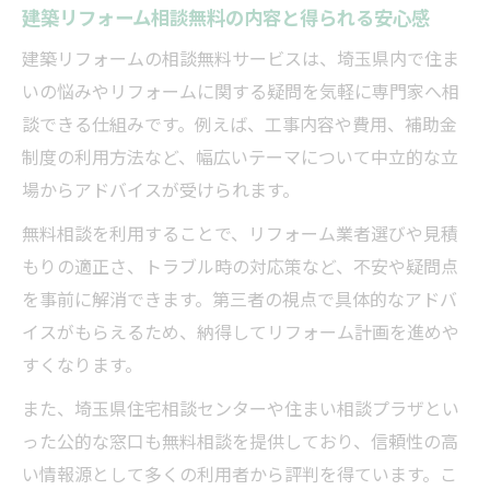
建築リフォーム相談無料の内容と得られる安心感
建築リフォーム相談無料の予約方法と流れ
を解説
建築リフォームの相談無料サービスは、埼玉県内で住ま
電話やオンラインで建築リフォーム相談を
いの悩みやリフォームに関する疑問を気軽に専門家へ相
利用する
談できる仕組みです。例えば、工事内容や費用、補助金
制度の利用方法など、幅広いテーマについて中立的な立
初めての建築リフォーム相談で準備すべき
場からアドバイスが受けられます。
こと
相談無料サービスが建築リフォームに役立
無料相談を利用することで、リフォーム業者選びや見積
つ理由
もりの適正さ、トラブル時の対応策など、不安や疑問点
建築リフォーム相談無料で気軽に悩みを解
を事前に解消できます。第三者の視点で具体的なアドバ
決
イスがもらえるため、納得してリフォーム計画を進めや
すくなります。
無料相談が導く安心の住まいリフォーム術
建築リフォーム相談無料で失敗しない住ま
また、埼玉県住宅相談センターや住まい相談プラザとい
い計画
った公的な窓口も無料相談を提供しており、信頼性の高
い情報源として多くの利用者から評判を得ています。こ
専門家による建築リフォーム相談無料の魅