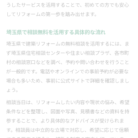
うしたサービスを活用することで、初めての方でも安心
力
してリフォームの第一歩を踏み出せます。
住まいの悩みを解決する建築リフォーム相
談法
埼玉県で相談無料を活用する具体的な流れ
建築リフォーム相談無料で叶える理想の暮
埼玉県で建築リフォームの無料相談を活用するには、ま
らし
ず埼玉県住宅相談センターや住まい相談プラザ、各市町
無料の建築リフォーム相談で安心感を手に
村の相談窓口などを調べ、予約や問い合わせを行うこと
入れる
が一般的です。電話やオンラインでの事前予約が必要な
悩み解決へ建築リフォームの相談窓口活用術
場合も多いため、事前に公式サイトで詳細を確認しまし
建築リフォーム相談無料窓口の賢い活用法
ょう。
とは
相談当日は、リフォームしたい内容や現状の悩み、希望
悩みに応じた建築リフォーム相談無料の選
条件などを整理し、図面や写真、見積書などの資料を持
択術
参することで、より具体的なアドバイスが受けられま
建築リフォーム相談無料で疑問を解消する
す。相談員は中立的な立場で対応し、希望に応じて信頼
方法