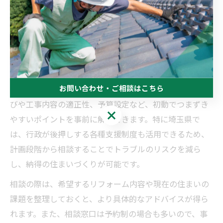
埼玉県住宅相談センターや住まい相談プラザなど、無料
で利用できる相談窓口が充実しています。これらの相談
窓口では、専門知識を持つ相談員が中立的な立場でアド
バイスを行い、工事内容や費用、補助金の活用方法など
を具体的に相談できます。
お問い合わせ・ご相談はこちら
無料相談サービスを利用することで、リフォーム業者選
びや工事内容の適正性、予算設定など、初動でつまずき
お問い合わせ・ご相談はこちら
やすいポイントを事前に解消できます。特に埼玉県で
は、行政が後押しする各種支援制度も活用できるため、
計画段階から相談することでトラブルのリスクを減ら
し、納得の住まいづくりが可能です。
相談の際は、希望するリフォーム内容や現在の住まいの
課題を整理しておくと、より具体的なアドバイスが得ら
れます。また、相談窓口は予約制の場合も多いので、事