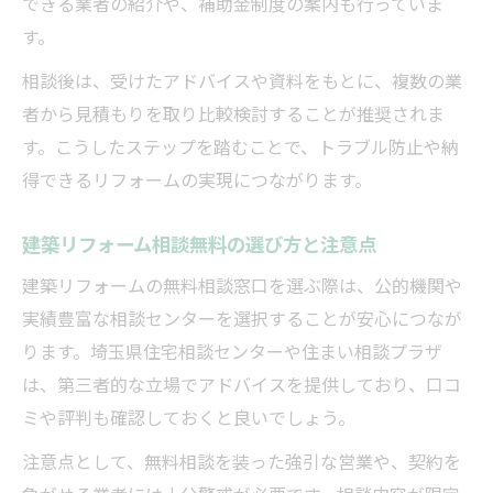
できる業者の紹介や、補助金制度の案内も行っていま
相談無料の建築リフォーム窓口で信頼を得
す。
る
相談後は、受けたアドバイスや資料をもとに、複数の業
建築リフォーム相談無料でトラブルを防ぐ
者から見積もりを取り比較検討することが推奨されま
コツ
す。こうしたステップを踏むことで、トラブル防止や納
建築リフォーム相談でトラブルを未然に防ぐ
得できるリフォームの実現につながります。
建築リフォーム相談無料で契約トラブルを
防止
建築リフォーム相談無料の選び方と注意点
トラブル予防に役立つ建築リフォーム相談
建築リフォームの無料相談窓口を選ぶ際は、公的機関や
無料
実績豊富な相談センターを選択することが安心につなが
建築リフォームの相談無料で注意すべき点
ります。埼玉県住宅相談センターや住まい相談プラザ
相談無料を利用した建築リフォームの安心
は、第三者的な立場でアドバイスを提供しており、口コ
対策
ミや評判も確認しておくと良いでしょう。
建築リフォーム相談無料で法的トラブルを
注意点として、無料相談を装った強引な営業や、契約を
回避