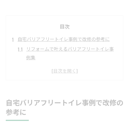
目次
自宅バリアフリートイレ事例で改修の参考に
リフォームで叶えるバリアフリートイレ事
例集
自宅向けトイレリフォーム実例と改修ポイ
ント
バリアフリー トイレの工夫とリフォームの
違い
自宅バリアフリートイレ事例で改修の
TOTO製品を活用したリフォーム実践例紹介
参考に
自宅改修で役立つバリアフリートイレの特
徴