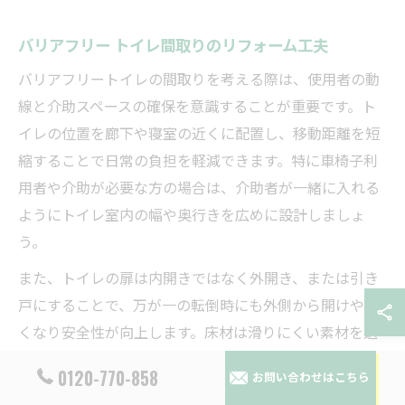
バリアフリー トイレ間取りのリフォーム工夫
バリアフリートイレの間取りを考える際は、使用者の動
線と介助スペースの確保を意識することが重要です。ト
イレの位置を廊下や寝室の近くに配置し、移動距離を短
縮することで日常の負担を軽減できます。特に車椅子利
用者や介助が必要な方の場合は、介助者が一緒に入れる
ようにトイレ室内の幅や奥行きを広めに設計しましょ
う。
また、トイレの扉は内開きではなく外開き、または引き
戸にすることで、万が一の転倒時にも外側から開けやす
くなり安全性が向上します。床材は滑りにくい素材を選
び、段差解消用のスロープ設置も有効です。照明はセン
0120-770-858
お問い合わせはこちら
サー式や明るめのものにすることで、夜間の利用時も安