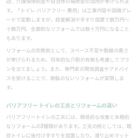
認、介護保険制度や自治体の補助金の活用が挙げられま
トイレバリアフリー化と補助金活用の実例
す。「トイレ バリアフリー 費用」は工事内容や設備グレ
紹介
ードで変動しますが、段差解消や手すり設置で数万円〜
車椅子対応の間取りとトイレ改修の工夫集
十数万円、全面的なリフォームでは数十万円になること
リフォームで車椅子対応トイレを実現する
もあります。
方法
リフォームの失敗例として、スペース不足や動線の悪さ
バリアフリー トイレ間取りのリフォーム工
が挙げられるため、将来的な介助の有無も考慮してプラ
夫
ンを立てましょう。また、専門家の現地調査やアドバイ
車椅子利用者も安心なトイレリフォーム設
スを受けることで、無駄のないリフォームが実現しま
計
す。
トイレ改修で動線を広げるリフォームポイ
バリアフリー トイレの工夫とリフォームの違い
ント
車椅子トイレ自宅改修のバリアフリー事例
バリアフリートイレの工夫には、簡易的な改善と本格的
なリフォームの2種類があります。工夫の例としては、既
将来も安心なトイレリフォーム計画の立て方
存トイレに後付け手すりを設置したり、滑り止めマット
リフォームで実現する将来安心のバリアフ