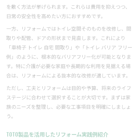
を敷く方法が挙げられます。これらは費用を抑えつつ、
リートイレ
日常の安全性を高めたい方におすすめです。
介護を見据えたバリアフリー トイレ計画の
一方、リフォームではトイレ空間そのものを改修し、間
重要性
取りや配管、ドアの形状まで見直します。これにより
将来を考えたトイレリフォームのポイント
「車椅子 トイレ 自宅 間取り」や「トイレ バリア フリー
整理
例」のように、根本的なバリアフリー化が可能となりま
リフォーム計画で注意すべきバリアフリー
す。特に介護が必要な家庭や長期的な利用を見据える場
要素
合は、リフォームによる抜本的な改修が適しています。
長く快適に使えるバリアフリートイレの選
ただし、工夫とリフォームは目的や予算、将来のライフ
び方
ステージに合わせて選択することが大切です。まずは家
族のニーズを整理し、必要な工事項目を明確にしましょ
う。
TOTO製品を活用したリフォーム実践例紹介