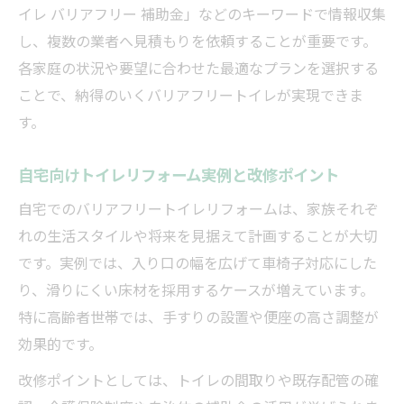
イレ バリアフリー 補助金」などのキーワードで情報収集
例
し、複数の業者へ見積もりを依頼することが重要です。
車椅子利用者に配慮したリフォームの工夫
各家庭の状況や要望に合わせた最適なプランを選択する
バリアフリートイレ工事で安心動線を確保
ことで、納得のいくバリアフリートイレが実現できま
する
す。
トイレ動線リフォームで実現する毎日の安
心
自宅向けトイレリフォーム実例と改修ポイント
補助金を活用したお得なトイレリフォーム術
自宅でのバリアフリートイレリフォームは、家族それぞ
リフォームで使えるバリアフリートイレ補
れの生活スタイルや将来を見据えて計画することが大切
助金
です。実例では、入り口の幅を広げて車椅子対応にした
トイレバリアフリー補助金の最新制度解説
り、滑りにくい床材を採用するケースが増えています。
バリアフリーリフォーム補助金申請の流れ
特に高齢者世帯では、手すりの設置や便座の高さ調整が
と注意
効果的です。
2026年の補助金でリフォーム費用を抑える
改修ポイントとしては、トイレの間取りや既存配管の確
コツ