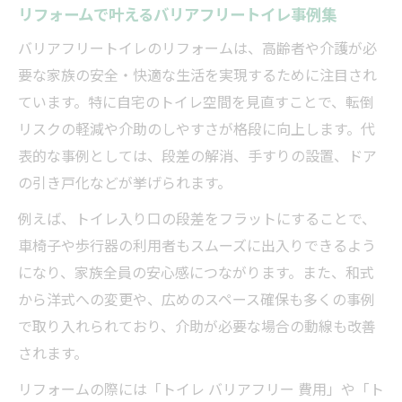
トイレリフォーム費用と実践的な比較ポイント
リフォームで叶えるバリアフリートイレ事例集
リフォーム費用の相場とバリアフリー化の
バリアフリートイレのリフォームは、高齢者や介護が必
目安
要な家族の安全・快適な生活を実現するために注目され
バリアフリー トイレリフォーム費用徹底比
ています。特に自宅のトイレ空間を見直すことで、転倒
較法
リスクの軽減や介助のしやすさが格段に向上します。代
表的な事例としては、段差の解消、手すりの設置、ドア
工事内容別リフォーム費用の比較ポイント
の引き戸化などが挙げられます。
トイレバリアフリー費用を抑える工夫と注
意点
例えば、トイレ入り口の段差をフラットにすることで、
補助金活用でリフォーム費用を賢く節約す
車椅子や歩行器の利用者もスムーズに出入りできるよう
る方法
になり、家族全員の安心感につながります。また、和式
から洋式への変更や、広めのスペース確保も多くの事例
バリアフリー工事で安心なトイレ動線を実現
で取り入れられており、介助が必要な場合の動線も改善
リフォームによるバリアフリー動線のつく
されます。
り方
リフォームの際には「トイレ バリアフリー 費用」や「ト
トイレ動線改善のためのバリアフリー工事