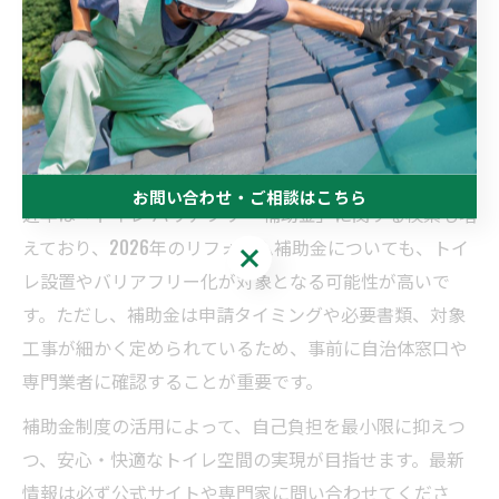
バリアフリートイレのリフォームでは、自治体や国の補
助金・助成金制度を活用することで費用負担を大幅に軽
減できます。たとえば、介護保険の住宅改修費支給制度
では、最大20万円（自己負担1〜2割）の補助が受けられ
るケースがあり、手すり設置や段差解消、和式から洋式
便器への交換などが対象となります。
お問い合わせ・ご相談はこちら
近年は「トイレ バリアフリー 補助金」に関する検索も増
えており、2026年のリフォーム補助金についても、トイ
お問い合わせ・ご相談はこちら
レ設置やバリアフリー化が対象となる可能性が高いで
す。ただし、補助金は申請タイミングや必要書類、対象
工事が細かく定められているため、事前に自治体窓口や
専門業者に確認することが重要です。
補助金制度の活用によって、自己負担を最小限に抑えつ
つ、安心・快適なトイレ空間の実現が目指せます。最新
情報は必ず公式サイトや専門家に問い合わせてくださ