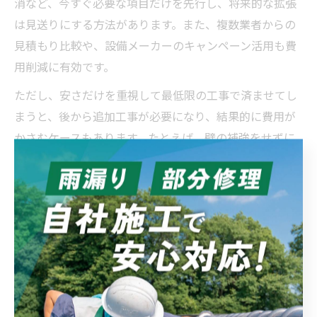
消など、今すぐ必要な項目だけを先行し、将来的な拡張
は見送りにする方法があります。また、複数業者からの
見積もり比較や、設備メーカーのキャンペーン活用も費
用削減に有効です。
ただし、安さだけを重視して最低限の工事で済ませてし
まうと、後から追加工事が必要になり、結果的に費用が
かさむケースもあります。たとえば、壁の補強をせずに
手すりを取り付けた場合、使用中に壁が破損するリスク
があります。
費用を抑えつつも「安全性・使い勝手・将来の拡張性」
を考慮した計画が大切です。専門家に相談し、施工事例
やユーザーの声を参考に慎重に判断しましょう。
補助金活用でリフォーム費用を賢く節約する方法