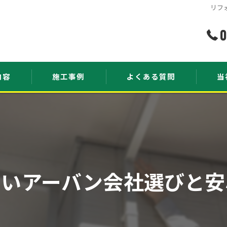
リフ
0
内容
施工事例
よくある質問
当
雨漏
瓦補
雨樋
ないアーバン会社選びと安
外壁
屋根