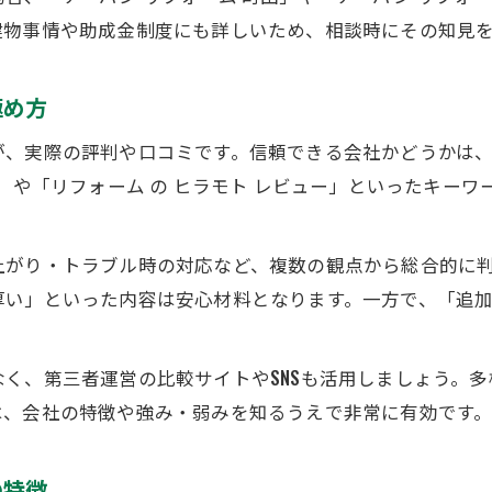
担当者変更や相談のしやすさも重視しよう
建物事情や助成金制度にも詳しいため、相談時にその知見
アーバンのリフォーム事例にみる満足の理由
リフォーム事例で分かるアーバンの安心感
極め方
満足度の高いリフォーム実績を詳しく解説
が、実際の評判や口コミです。信頼できる会社かどうかは
アーバン各社の施工事例から学ぶポイント
判」や「リフォーム の ヒラモト レビュー」といったキー
リフォーム後の暮らしやすさを実現する工夫
利用者が語るリフォーム成功の理由とは
上がり・トラブル時の対応など、複数の観点から総合的に
助成金活用で賢く進めるリフォームの方法
厚い」といった内容は安心材料となります。一方で、「追
お問い合わせ・ご相談はこちら
お問い合わせ・ご相談はこちら
リフォームで活用できる助成金の基本知識
アーバン各社の助成金サポート体制を解説
く、第三者運営の比較サイトやSNSも活用しましょう。
町田市で利用可能なリフォーム補助金活用法
は、会社の特徴や強み・弱みを知るうえで非常に有効です
助成金を使ったリフォームの流れと注意点
費用対効果を高めるリフォーム計画の立て方
の特徴