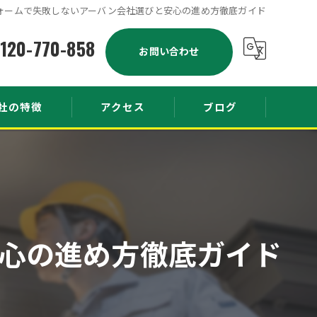
ォームで失敗しないアーバン会社選びと安心の進め方徹底ガイド
120-770-858
お問い合わせ
社の特徴
アクセス
ブログ
り
コラム
修
工事
心の進め方徹底ガイド
塗装
工事