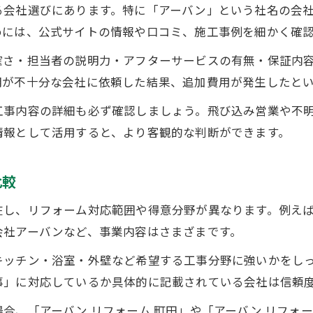
町田エリアで高評価のアーバンリフォームとは
る会社選びにあります。特に「アーバン」という社名の会
口コミ比較で分かったリフォーム会社の対応差
めには、公式サイトの情報や口コミ、施工事例を細かく確
アーバン各社の特徴と強みを徹底比較
確さ・担当者の説明力・アフターサービスの有無・保証内
リフォームで選ばれるアーバン各社の特徴分析
明が不十分な会社に依頼した結果、追加費用が発生したと
会社ごとに異なるリフォーム対応エリアの違い
工事内容の詳細も必ず確認しましょう。飛び込み営業や不
アーバンリフォームの事業内容と専門性を比較
情報として活用すると、より客観的な判断ができます。
株式会社アーバンやプランニングの強みとは
リフォーム事例から見る各社の施工品質
比較
信頼できるリフォーム会社を見極めるポイント
在し、リフォーム対応範囲や得意分野が異なります。例え
リフォーム会社選定で重要なチェック項目
会社アーバンなど、事業内容はさまざまです。
アーバンリフォーム担当者の対応力を評価
キッチン・浴室・外壁など希望する工事分野に強いかをし
実績や登録情報で見る会社の信頼性
事」に対応しているか具体的に記載されている会社は信頼
リフォームの現場マナーが与える安心感
合、「アーバン リフォーム 町田」や「アーバン リフォ