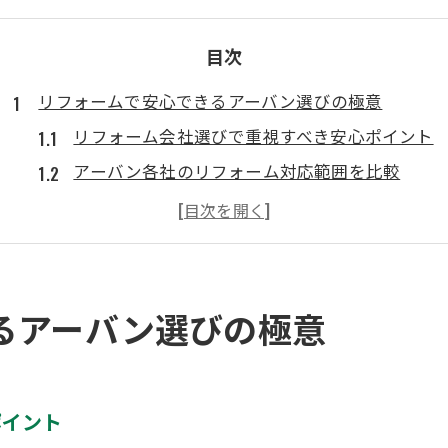
目次
リフォームで安心できるアーバン選びの極意
リフォーム会社選びで重視すべき安心ポイント
アーバン各社のリフォーム対応範囲を比較
リフォーム業界で信頼される評判の見極め方
町田でリフォームを任せたいアーバンの特徴
リフォーム依頼時に確認したい会社の実績
口コミから探るアーバンリフォームの実力
るアーバン選びの極意
リフォームの口コミで分かるアーバンの信頼度
評判から読み解くアーバンリフォームの強み
実際のリフォーム事例が示す利用者満足度
ポイント