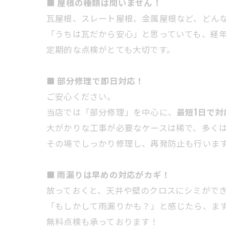
■ 屋根の種類は問いません！
瓦屋根、スレート屋根、金属屋根など、どん
「うちは瓦だから安心」と思っていても、経
定期的な点検がとても大切です。
■ 部分修理で即日対応！
ご安心ください。
当店では「部分修理」を中心に、
最短1日で対
大がかりな工事が必要なケースは稀で、多く
その場でしっかり修理し、再発防止も行いま
■ 雨漏りは早めの対応がカギ！
放っておくと、天井や壁のクロスにシミがで
「もしかして雨漏りかも？」と感じたら、ま
無料点検も承っております！