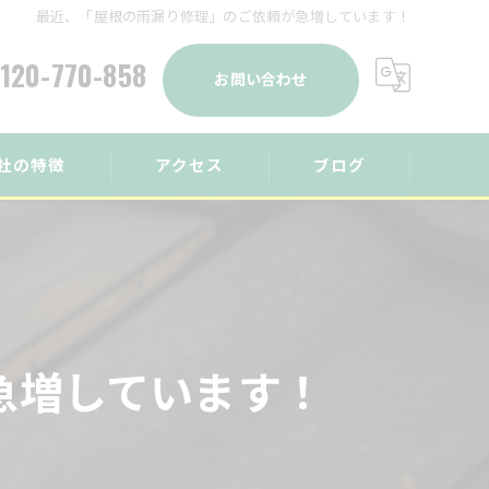
最近、「屋根の雨漏り修理」のご依頼が急増しています！
120-770-858
お問い合わせ
社の特徴
アクセス
ブログ
り
コラム
修
工事
急増しています！
塗装
工事