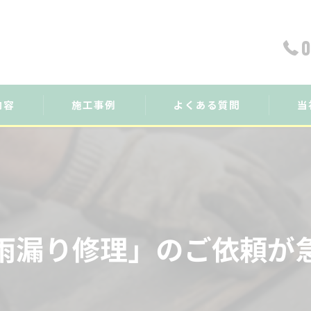
0
内容
施工事例
よくある質問
当
雨漏
瓦補
雨樋
雨漏り修理」のご依頼が
外壁
屋根