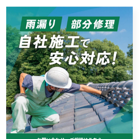
埼玉の防水シートで雨漏りを防止
埼玉の要望を反映させた外壁塗装
埼玉で経験を活かして屋根工事
--------------------------------------------------------------------
--
雨漏り
外壁塗装
屋根工事
< 前のページ
一覧に戻る
次のページ >