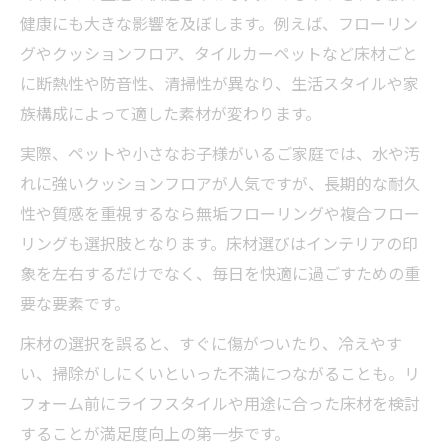
耐久性とデザイン性を両立する床材リフォ
健康にも大きな影響を及ぼします。例えば、フローリン
ーム術
グやクッションフロア、タイルカーペットなど床材ごと
に断熱性や防音性、清掃性が異なり、生活スタイルや家
リフォームで床材を選ぶ際の比較ポイント
族構成によって適した素材が変わります。
マンションリフォームに最適な床材の特徴
とは
実際、ペットや小さなお子様がいるご家庭では、水や汚
家族構成別おすすめリフォーム床材の選び
れに強いクッションフロアが人気ですが、長期的な耐久
方
性や質感を重視するなら無垢フローリングや複合フロー
リングも選択肢となります。床材選びはインテリアの印
リフォームで注目の薄型床材が人気の理由
象を左右するだけでなく、毎日を快適に過ごすための重
リフォーム用薄型床材が選ばれる決め手と
要な要素です。
は
床材の選択を誤ると、すぐに傷がついたり、冷えやす
床リフォームで3mmフローリングが注目さ
い、掃除がしにくいといった不満につながることも。リ
れる理由
フォーム前にライフスタイルや用途に合った床材を検討
薄い床材を使ったリフォームの費用とメリ
することが満足度向上の第一歩です。
ット