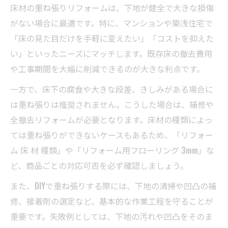
床材の重ね張りリフォームは、下地が健全で大きな損傷
がない場合に最適です。特に、マンションや築浅住宅で
「床の見た目だけを手軽に変えたい」「コストを抑えた
い」といったニーズにマッチします。既存床の撤去費用
や工事期間を大幅に削減できるのが大きな利点です。
一方で、床下の腐食や大きな段差、きしみがある場合に
は重ね張りは推奨されません。こうした場合は、補修や
全撤去リフォームが必要となります。床材の種類によっ
ては重ね張りができないケースもあるため、「リフォー
ム 床 材 種類」や「リフォーム用フローリング 3mm」な
ど、商品ごとの対応可否を必ず確認しましょう。
また、DIYで重ね張りする際には、下地の清掃や凹凸の補
修、接着剤の選定など、基本的な作業工程を守ることが
重要です。失敗例としては、下地の汚れや凹凸をそのま