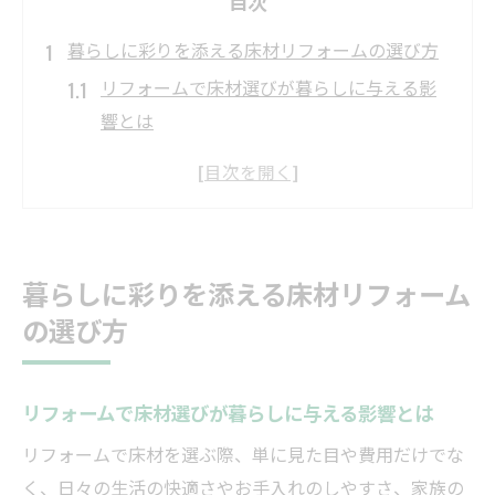
目次
暮らしに彩りを添える床材リフォームの選び方
リフォームで床材選びが暮らしに与える影
響とは
床材リフォームの費用相場と予算の立て方
リフォームで重視したい床材の種類と特徴
マンションや戸建て別のリフォーム床材の
選択肢
暮らしに彩りを添える床材リフォーム
おすすめ床材で理想のリフォームを叶える
の選び方
秘訣
おすすめ床材で理想のリフォームを実現する方
法
リフォームで床材選びが暮らしに与える影響とは
リフォームで人気のおすすめ床材ランキン
リフォームで床材を選ぶ際、単に見た目や費用だけでな
グ
く、日々の生活の快適さやお手入れのしやすさ、家族の