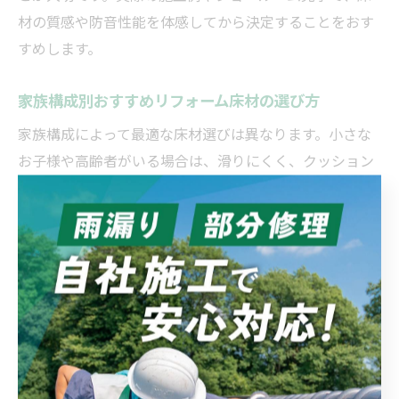
材の質感や防音性能を体感してから決定することをおす
すめします。
家族構成別おすすめリフォーム床材の選び方
家族構成によって最適な床材選びは異なります。小さな
お子様や高齢者がいる場合は、滑りにくく、クッション
性のある床材が安全性の面でおすすめです。ペットがい
る家庭では、耐傷性・耐水性に優れたフローリングやタ
イルが人気です。
一人暮らしや共働き世帯は、掃除やメンテナンスが簡単
なクッションフロアやフロアタイルを選ぶと、日々の手
間が減り快適です。家族全員が集まるリビングでは、デ
ザイン性と耐久性を兼ね備えたフローリングが選ばれる
傾向にあります。