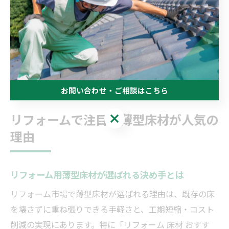
それぞれの生活スタイルや将来のライフステージ変化も
見据えて、床材選びを行うことが失敗しないリフォーム
のコツです。複数の床材サンプルを自宅で試したり、専
門家に相談して安全性や耐久性をチェックすることも重
要です。
お問い合わせ・ご相談はこちら
リフォームで注目の薄型床材が人気の
お問い合わせ・ご相談はこちら
理由
リフォーム用薄型床材が選ばれる決め手とは
リフォーム市場で薄型床材が選ばれる理由は、既存の床
を壊さずに重ね張りできる手軽さと、工期短縮・コスト
削減の実現にあります。特に「リフォーム 床材 おすす