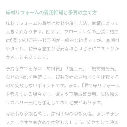
上張り工法で実現する薄型床材リフォーム
床材リフォームの費用相場と予算の立て方
の魅力
床材リフォームの費用は素材や施工方法、面積によって
リフォームで床材の重ね張りが向くケース
大きく異なります。例えば、フローリングの上張り施工
フローリング以外の床材種類を徹底比較
は6畳で約7万円～15万円が一般的な相場ですが、無垢材
リフォームで選べる床材種類と特徴まとめ
やタイル、特殊な施工が必要な場合はさらにコストがか
フローリング以外の床材リフォームの利点
かることもあります。
クッションフロアやカーペットのリフォー
予算を立てる際は「材料費」「施工費」「廃材処分費」
ム比較
などの内訳を明確にし、複数業者の見積もりを比較する
床材リフォームで人気のタイル・畳の実力
のが失敗しないポイントです。また、DIYで床リフォーム
用途別におすすめする床材リフォーム選択
を考えている場合でも、道具や下地調整費用、失敗時の
術
リカバリー費用を想定しておく必要があります。
自分でできる床リフォームの基本と注意点
見積もりを取る際は、床材の厚みや耐久性、メンテナン
床リフォームを自分でする際の基本手順
スのしやすさも含めて検討しましょう。安さだけで決め