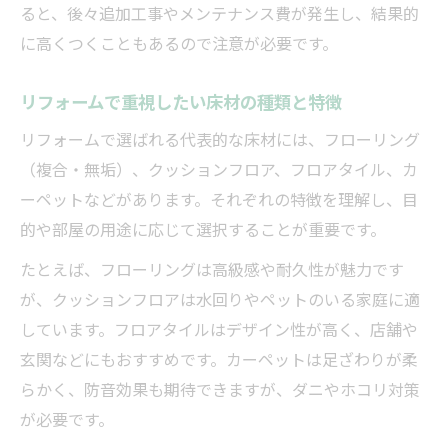
DIYリフォームで準備すべき道具と材料
ると、後々追加工事やメンテナンス費が発生し、結果的
床材リフォームDIYの費用内訳と節約ポイン
に高くつくこともあるので注意が必要です。
ト
リフォームで重視したい床材の種類と特徴
自分でリフォームする際の失敗例と対策
床リフォームDIYのメリットとリスク比較
リフォームで選ばれる代表的な床材には、フローリング
（複合・無垢）、クッションフロア、フロアタイル、カ
クッションフロアの特徴と後悔しない選択ポイ
ーペットなどがあります。それぞれの特徴を理解し、目
ント
的や部屋の用途に応じて選択することが重要です。
リフォームで選ぶクッションフロアの魅力
と特徴
たとえば、フローリングは高級感や耐久性が魅力です
が、クッションフロアは水回りやペットのいる家庭に適
クッションフロアリフォームで後悔しない
しています。フロアタイルはデザイン性が高く、店舗や
ために
玄関などにもおすすめです。カーペットは足ざわりが柔
クッションフロアがダメとされる理由と対
らかく、防音効果も期待できますが、ダニやホコリ対策
策
が必要です。
耐久性と価格で見るクッションフロアリフ