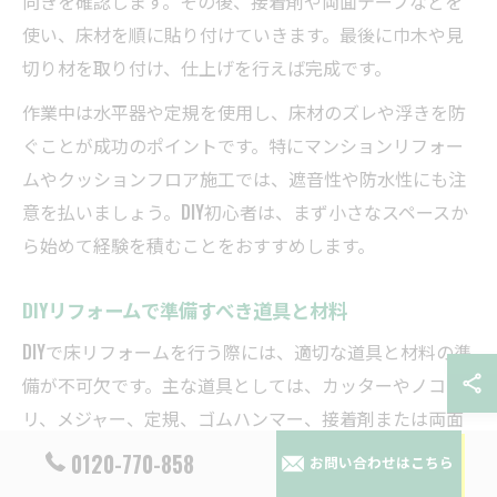
向きを確認します。その後、接着剤や両面テープなどを
使い、床材を順に貼り付けていきます。最後に巾木や見
切り材を取り付け、仕上げを行えば完成です。
作業中は水平器や定規を使用し、床材のズレや浮きを防
ぐことが成功のポイントです。特にマンションリフォー
ムやクッションフロア施工では、遮音性や防水性にも注
意を払いましょう。DIY初心者は、まず小さなスペースか
ら始めて経験を積むことをおすすめします。
DIYリフォームで準備すべき道具と材料
DIYで床リフォームを行う際には、適切な道具と材料の準
備が不可欠です。主な道具としては、カッターやノコギ
リ、メジャー、定規、ゴムハンマー、接着剤または両面
テープ、ローラーなどが必要です。特にフローリング上
0120-770-858
お問い合わせはこちら
張りの場合は、専用の床材カッターやスペーサーもある