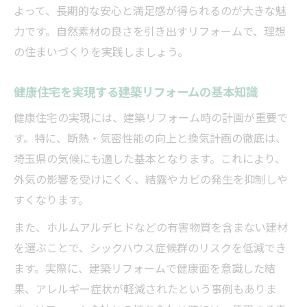
よって、長期的な安心と満足感が得られるのが大きな魅
建築リフォームで省エネと健康を両立させ
力です。自然素材の良さを引き出すリフォームで、理想
る秘訣
の住まいづくりを実践しましょう。
快適な毎日に直結する建築リフォームの断
熱技術
健康住宅を実現する建築リフォームの基本知識
建築リフォームで実現する一年中快適な室
健康住宅の実現には、建築リフォーム時の計画が重要で
内環境
す。特に、断熱・気密性能の向上と換気計画の徹底は、
地産地消を活かした住まいコンセプト作り
埼玉県の気候にも適した基本となります。これにより、
建築リフォームで地産地消の素材を活かす
外気の影響を受けにくく、結露やカビの発生を抑制しや
考え方
すくなります。
地域資源を使った建築リフォームのメリッ
また、ホルムアルデヒドなどの有害物質を含まない建材
トとは
を選ぶことで、シックハウス症候群のリスクを低減でき
建築リフォームにおける地元産素材の選び
ます。実際に、建築リフォームで健康面を意識した結
方
果、アレルギー症状が軽減されたという事例もありま
地産地消リフォームで地域貢献と快適性を