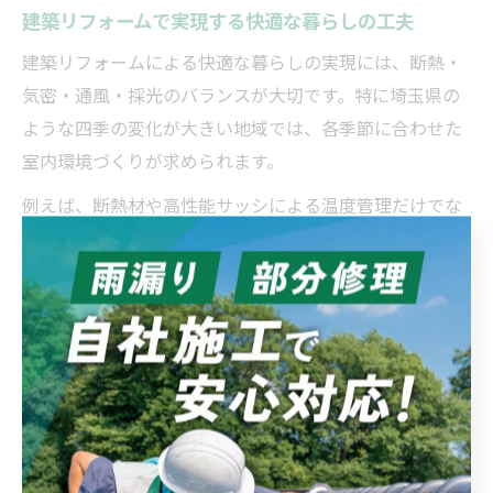
建築リフォームで実現する快適な暮らしの工夫
建築リフォームによる快適な暮らしの実現には、断熱・
気密・通風・採光のバランスが大切です。特に埼玉県の
ような四季の変化が大きい地域では、各季節に合わせた
室内環境づくりが求められます。
例えば、断熱材や高性能サッシによる温度管理だけでな
く、自然光を取り入れるための窓配置、水回りの動線改
善など、細かな工夫が日々の快適さにつながります。リ
フォーム事例では、パントリーの設置やランドリースペ
ースの見直しも人気です。
快適な住まいを維持するには、定期的な点検や計画的な
メンテナンスも重要です。リフォーム後のアフターサポ
ートや相談体制が整っている業者を選ぶことが、長く安
心して暮らすためのポイントです。