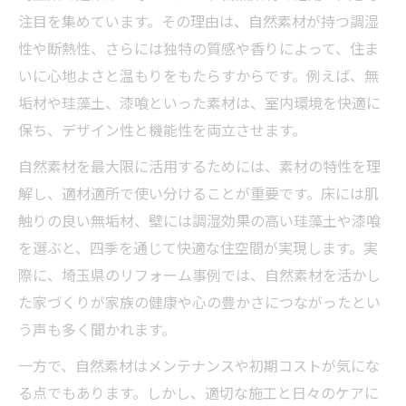
建築リフォームで埼玉県の気候に合う住ま
注目を集めています。その理由は、自然素材が持つ調湿
いづくり
性や断熱性、さらには独特の質感や香りによって、住ま
暮らしに寄り添う建築リフォームのアイデ
いに心地よさと温もりをもたらすからです。例えば、無
ア集
垢材や珪藻土、漆喰といった素材は、室内環境を快適に
保ち、デザイン性と機能性を両立させます。
建築リフォームがもたらす地域密着型の安
心感
自然素材を最大限に活用するためには、素材の特性を理
埼玉県に調和した建築リフォームの素材選
解し、適材適所で使い分けることが重要です。床には肌
び
触りの良い無垢材、壁には調湿効果の高い珪藻土や漆喰
建築リフォームで実現する快適な暮らしの
を選ぶと、四季を通じて快適な住空間が実現します。実
工夫
際に、埼玉県のリフォーム事例では、自然素材を活かし
た家づくりが家族の健康や心の豊かさにつながったとい
高断熱・高気密で快適な毎日を実現する方法
う声も多く聞かれます。
建築リフォームで高断熱住宅を手に入れる
方法
一方で、自然素材はメンテナンスや初期コストが気にな
る点でもあります。しかし、適切な施工と日々のケアに
高気密リフォームが変える住まいの快適性