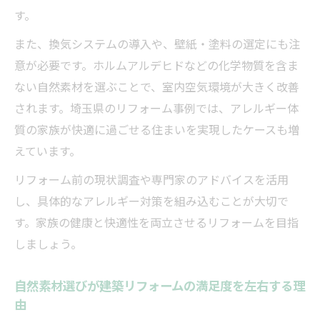
す。
建築リフォームで無垢材の温もりを楽しむ
方法
また、換気システムの導入や、壁紙・塗料の選定にも注
意が必要です。ホルムアルデヒドなどの化学物質を含ま
無垢材リフォームで得られる心地よい暮ら
ない自然素材を選ぶことで、室内空気環境が大きく改善
し
されます。埼玉県のリフォーム事例では、アレルギー体
建築リフォームが叶える自然と調和した空
質の家族が快適に過ごせる住まいを実現したケースも増
間作り
えています。
無垢材選びが建築リフォームの満足度を左
右する
リフォーム前の現状調査や専門家のアドバイスを活用
し、具体的なアレルギー対策を組み込むことが大切で
建築リフォームで実感する無垢材の長所と
す。家族の健康と快適性を両立させるリフォームを目指
ケア方法
しましょう。
自然素材選びが建築リフォームの満足度を左右する理
由