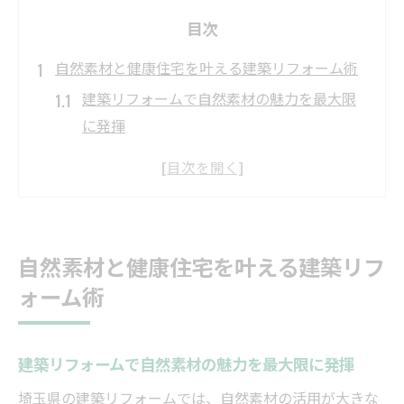
目次
自然素材と健康住宅を叶える建築リフォーム術
建築リフォームで自然素材の魅力を最大限
に発揮
健康住宅を実現する建築リフォームの基本
知識
建築リフォームで叶えるアレルギー対策と
快適空間
自然素材と健康住宅を叶える建築リフ
自然素材選びが建築リフォームの満足度を
ォーム術
左右する理由
建築リフォームで家族の健康を守る自然派
の工夫
建築リフォームで自然素材の魅力を最大限に発揮
埼玉県の暮らしに調和するリフォームの魅力
埼玉県の建築リフォームでは、自然素材の活用が大きな