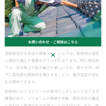
高断熱・高気密で快適な毎日を実現す
る方法
お問い合わせ・ご相談はこちら
建築リフォームで高断熱住宅を手に入れる方法
高断熱住宅を目指す建築リフォームでは、断熱材の選定
お問い合わせ・ご相談はこちら
と適切な施工が重要なポイントとなります。特に埼玉県
では、冬の寒さや夏の暑さが厳しいため、壁や天井、床
下に高性能な断熱材を導入することで、室内温度の安定
化が期待できます。
断熱材にはグラスウールや発泡ウレタンなどさまざまな
種類があり、リフォームの規模や予算、既存住宅の構造
に合わせて最適なものを選ぶことが大切です。また、窓