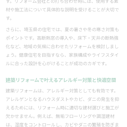
す。リフォーム会社との打ち合わせ時には、使用する素
両立
材や施工法について具体的な説明を受けることが大切で
建築リフォームでつくる持続可能な住まい
す。
の形
さらに、埼玉県の住宅では、夏の暑さや冬の寒さ対策も
建築リフォームで叶える安心安全な家づくり
ポイントです。高断熱窓の導入や、床下・天井の断熱強
建築リフォームで強い耐震性を実現するポ
化など、地域の気候に合わせたリフォームを検討しまし
イント
ょう。健康住宅を目指すなら、家族構成やライフスタイ
安心安全を高める建築リフォームの最新技
ルに合った設計を心がけることが成功のカギです。
術
建築リフォームで長く住める家をつくる工
建築リフォームで叶えるアレルギー対策と快適空間
夫
建築リフォームは、アレルギー対策としても有効です。
家族を守るための建築リフォーム実例紹介
アレルゲンとなるハウスダストやカビ、ダニの発生を抑
建築リフォームで防犯性と快適性を両立す
えるためには、リフォーム時に適切な建材選びと施工が
る方法
欠かせません。例えば、無垢フローリングや調湿建材
は、湿度をコントロールし、カビやダニの繁殖を防ぎま
無垢材を活用した心地よさ溢れる空間の秘訣