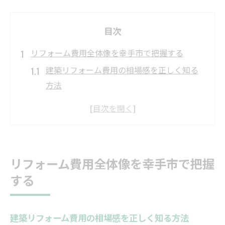
目次
リフォーム費用全体像を幸手市で把握する
建築リフォーム費用の相場感を正しく知る
方法
築古住宅の建築リフォームで重視すべき工
事項目
幸手市の建築リフォーム費用の特徴と注意
点
リフォーム費用全体像を幸手市で把握
建築リフォームの見積もり比較で失敗しな
する
いコツ
内装以外の建築リフォーム費用の考え方
埼玉県幸手市の補助金活用法を徹底解説
建築リフォーム費用の相場感を正しく知る方法