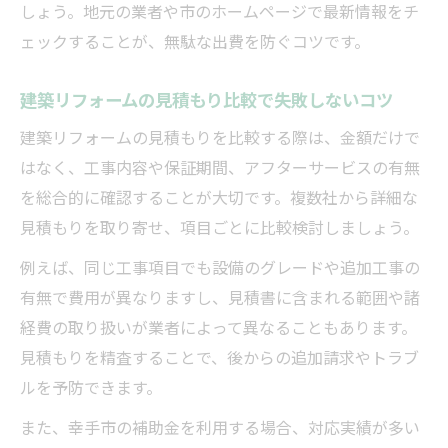
しょう。地元の業者や市のホームページで最新情報をチ
現実的な建築リフォームの進め方と費用比較
ェックすることが、無駄な出費を防ぐコツです。
建築リフォームの現実的な費用配分の考え
方
建築リフォームの見積もり比較で失敗しないコツ
300万円と600万円の工事範囲を具体的に比
建築リフォームの見積もりを比較する際は、金額だけで
較
はなく、工事内容や保証期間、アフターサービスの有無
建築リフォームで優先すべき性能向上ポイ
を総合的に確認することが大切です。複数社から詳細な
ント
見積もりを取り寄せ、項目ごとに比較検討しましょう。
費用と満足度を両立させる建築リフォーム
例えば、同じ工事項目でも設備のグレードや追加工事の
術
有無で費用が異なりますし、見積書に含まれる範囲や諸
見積もり内容で建築リフォームの判断基準
経費の取り扱いが業者によって異なることもあります。
を持つ
見積もりを精査することで、後からの追加請求やトラブ
ルを予防できます。
また、幸手市の補助金を利用する場合、対応実績が多い