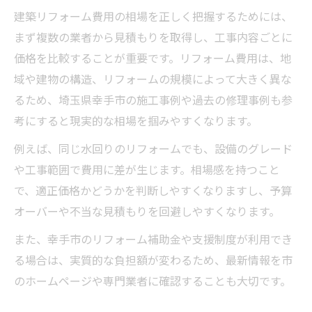
建築リフォームで受けられる幸手市の補助
建築リフォーム費用の相場を正しく把握するためには、
金概要
まず複数の業者から見積もりを取得し、工事内容ごとに
幸手市リフォーム補助金の申請条件と注意
価格を比較することが重要です。リフォーム費用は、地
点
域や建物の構造、リフォームの規模によって大きく異な
るため、埼玉県幸手市の施工事例や過去の修理事例も参
建築リフォームに役立つ省エネ家電補助金
考にすると現実的な相場を掴みやすくなります。
の活用法
幸手市の補助金一覧を効果的に比較・活用
例えば、同じ水回りのリフォームでも、設備のグレード
する方法
や工事範囲で費用に差が生じます。相場感を持つこと
建築リフォームで活用できる各種補助金の
で、適正価格かどうかを判断しやすくなりますし、予算
流れ
オーバーや不当な見積もりを回避しやすくなります。
建築リフォーム予算最適化のポイント紹介
また、幸手市のリフォーム補助金や支援制度が利用でき
予算内で満足度の高い建築リフォームを実
る場合は、実質的な負担額が変わるため、最新情報を市
現するコツ
のホームページや専門業者に確認することも大切です。
建築リフォームの優先順位を正しく決める