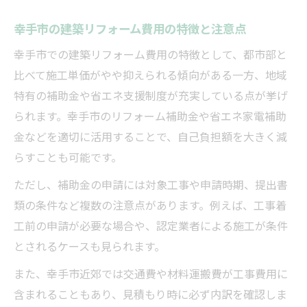
ント
幸手市の建築リフォーム費用の特徴と注意点
限られた予算で建築リフォームに安心感を
幸手市での建築リフォーム費用の特徴として、都市部と
プラス
比べて施工単価がやや抑えられる傾向がある一方、地域
補助金制度を賢く使うリフォーム計画術
特有の補助金や省エネ支援制度が充実している点が挙げ
建築リフォームと補助金制度の賢い組み合
られます。幸手市のリフォーム補助金や省エネ家電補助
わせ方
金などを適切に活用することで、自己負担額を大きく減
工事内容別に活用できる補助金の選び方と
らすことも可能です。
注意点
ただし、補助金の申請には対象工事や申請時期、提出書
申請時に気を付けたい建築リフォームのポ
類の条件など複数の注意点があります。例えば、工事着
イント
工前の申請が必要な場合や、認定業者による施工が条件
補助金利用で建築リフォーム費用を抑える
とされるケースも見られます。
コツ
また、幸手市近郊では交通費や材料運搬費が工事費用に
建築リフォームと補助金手続きの流れを解
含まれることもあり、見積もり時に必ず内訳を確認しま
説