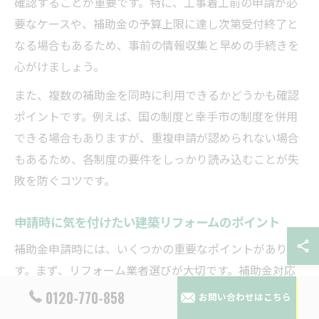
確認することが重要です。特に、工事着工前の申請が必
要なケースや、補助金の予算上限に達し次第受付終了と
なる場合もあるため、事前の情報収集と早めの手続きを
心がけましょう。
また、複数の補助金を同時に利用できるかどうかも確認
ポイントです。例えば、国の制度と幸手市の制度を併用
できる場合もありますが、重複申請が認められない場合
もあるため、各制度の要件をしっかり読み込むことが失
敗を防ぐコツです。
申請時に気を付けたい建築リフォームのポイント
補助金申請時には、いくつかの重要なポイントがありま
す。まず、リフォーム業者選びが大切です。補助金対応
の実績がある業者であれば、必要書類や申請手続きもス
0120-770-858
お問い合わせはこちら
ムーズに進みます。また、工事内容が補助金の対象とな