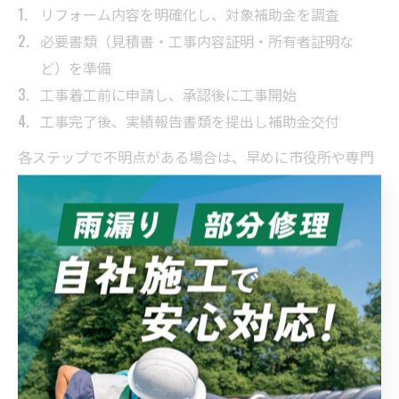
リフォーム内容を明確化し、対象補助金を調査
必要書類（見積書・工事内容証明・所有者証明な
ど）を準備
工事着工前に申請し、承認後に工事開始
工事完了後、実績報告書類を提出し補助金交付
各ステップで不明点がある場合は、早めに市役所や専門
業者に相談するとトラブル防止につながります。補助金
の活用は、予算内で満足度の高いリフォームを実現する
有効な手段です。
建築リフォーム予算最適化のポイント
紹介