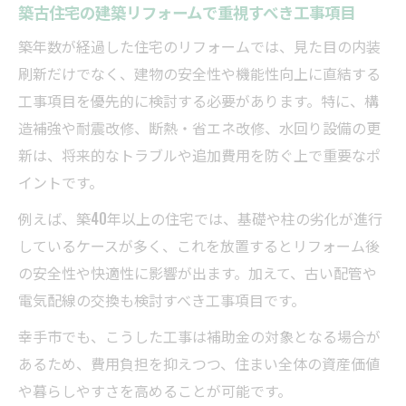
築古住宅の建築リフォームで重視すべき工事項目
方法
水回りと内装の予算配分で後悔しないポイ
築年数が経過した住宅のリフォームでは、見た目の内装
ント
刷新だけでなく、建物の安全性や機能性向上に直結する
工事項目を優先的に検討する必要があります。特に、構
建築リフォーム費用を最適化する見積もり
造補強や耐震改修、断熱・省エネ改修、水回り設備の更
の工夫
新は、将来的なトラブルや追加費用を防ぐ上で重要なポ
耐震や省エネ改修を含む予算配分の考え方
イントです。
限られた予算で快適住まいを実現する知恵
例えば、築40年以上の住宅では、基礎や柱の劣化が進行
建築リフォームで快適性を高める優先工事
しているケースが多く、これを放置するとリフォーム後
項目
の安全性や快適性に影響が出ます。加えて、古い配管や
将来を見据えた建築リフォームの賢い選択
電気配線の交換も検討すべき工事項目です。
肢
幸手市でも、こうした工事は補助金の対象となる場合が
予算を抑えつつ性能向上する建築リフォー
あるため、費用負担を抑えつつ、住まい全体の資産価値
ム術
や暮らしやすさを高めることが可能です。
建築リフォームで生活動線を改善するポイ