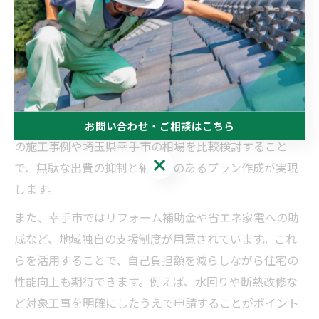
予算内で満足度の高い建築リフォームを実現するコツ
建築リフォームで予算内に収めつつ満足度を高めるため
には、事前の情報収集と明確な優先順位付けが不可欠で
す。理由は、リフォーム工事の範囲や内容によってコス
トが大きく変動し、想定外の追加費用が発生しやすいた
めです。実際、複数の業者から見積もりを取得し、過去
お問い合わせ・ご相談はこちら
の施工事例や埼玉県幸手市の相場を比較検討すること
お問い合わせ・ご相談はこちら
で、無駄な出費の抑制と納得感のあるプラン作成が実現
します。
また、幸手市ではリフォーム補助金や省エネ家電への助
成など、地域独自の支援制度が用意されています。これ
らを活用することで、自己負担額を減らしながら住宅の
性能向上も期待できます。例えば、水回りや断熱改修な
ど対象工事を明確にしたうえで申請することがポイント